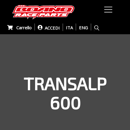
Carrello
ITA
ENG
ACCEDI
TRANSALP
600