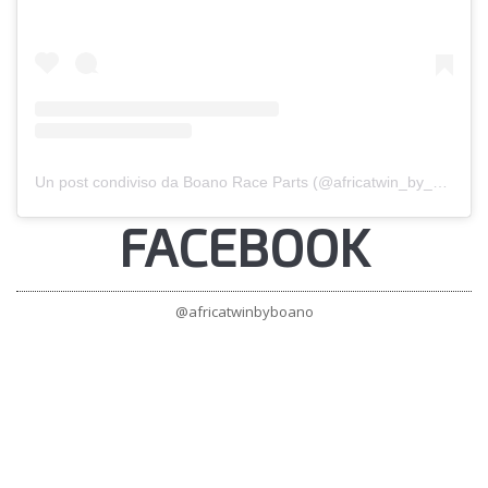
Un post condiviso da Boano Race Parts (@africatwin_by_boano)
FACEBOOK
@africatwinbyboano