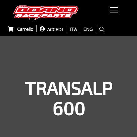
Carrello
ITA
ENG
ACCEDI
TRANSALP
600