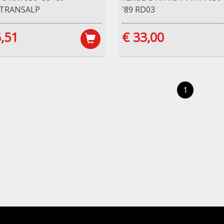
/TRANSALP
'89 RD03
,51
€ 33,00
1