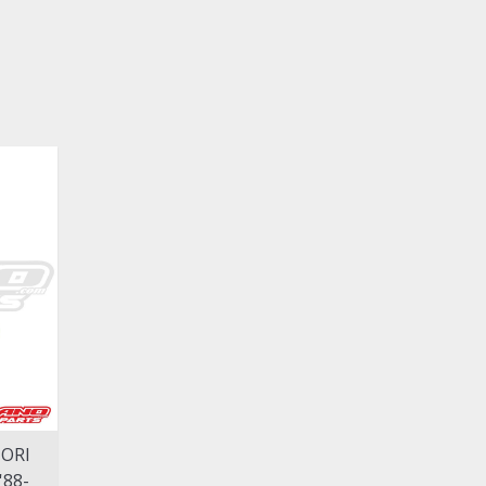
IORI
'88-