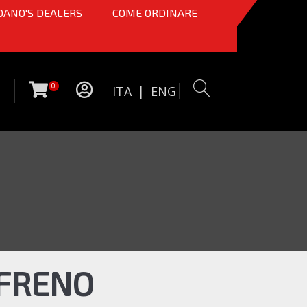
OANO'S DEALERS
COME ORDINARE
0
ITA
|
ENG
 FRENO