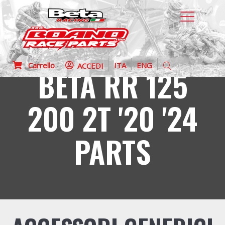
Carrello
ITA
ENG
ACCEDI
BETA RR 125
200 2T '20 '24
PARTS