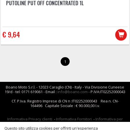
PUTOLINE PUT OFF CONCENTRATED 1L
€ 9,64
1
Boano Moto S.r.l. - 12023 Caraglio (CN) - Italy - Via Divisione Cuneese
19/d - tel: 0171 619061 - Email :
info@boano.com
- P.IVA:IT02252000043
Cf. P.Iva. Registro Imprese di CN n :IT02252000043 Rea n. CN-
164496 Capitale Sociale : € 90.000,00 I.v.
Informativa Privacy clienti
-
Informativa Fornitori
-
Informativa per
coloro che inviano i curriculum
-
Informativa cookies
Questo sito utilizza cookies per offrirti un'esperienza
Condizioni di Vendita