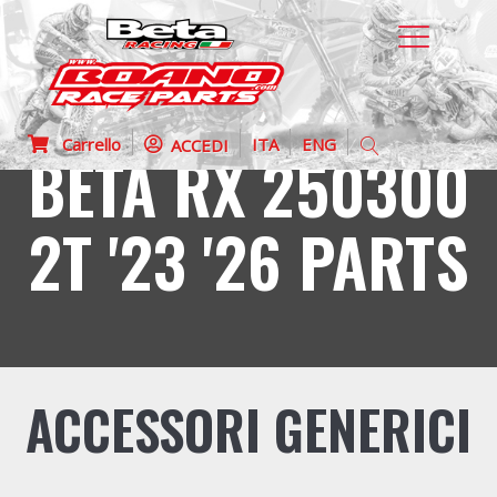
Carrello
ITA
ENG
ACCEDI
BETA RX 250300
2T '23 '26 PARTS
ACCESSORI GENERICI