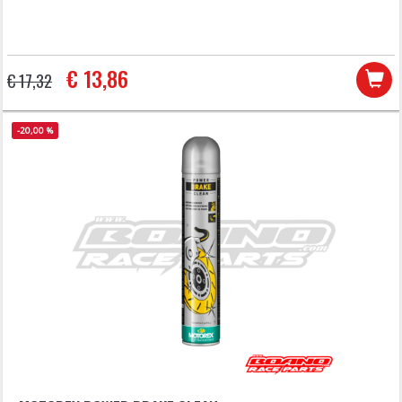
€ 13,86
€ 17,32
-20,00 %