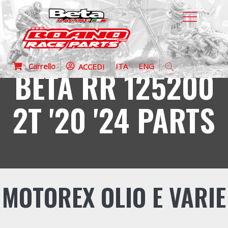
Carrello
ITA
ENG
ACCEDI
BETA RR 125200
2T '20 '24 PARTS
MOTOREX OLIO E VARIE