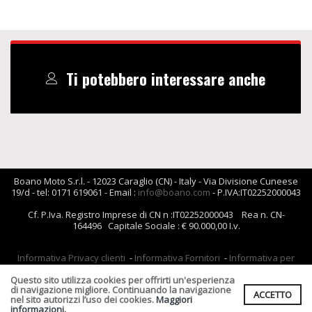
Ti potebbero interessare anche
Boano Moto S.r.l. - 12023 Caraglio (CN) - Italy - Via Divisione Cuneese
19/d - tel: 0171 619061 - Email :
info@boano.com
- P.IVA:IT02252000043
Cf. P.Iva. Registro Imprese di CN n :IT02252000043 Rea n. CN-
164496 Capitale Sociale : € 90.000,00 I.v.
Informativa Privacy clienti
-
Informativa Fornitori
-
Informativa per
coloro che inviano i curriculum
-
Informativa cookies
Questo sito utilizza cookies per offrirti un'esperienza
Condizioni di Vendita
di navigazione migliore. Continuando la navigazione
ACCETTO
nel sito autorizzi l’uso dei cookies.
Maggiori
informazioni.