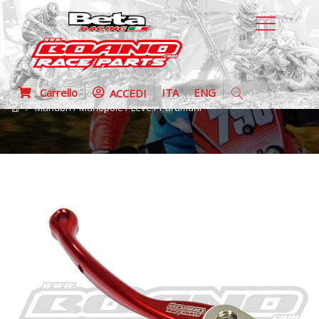
Carrello
ITA
ENG
ACCEDI
Manubri / Manopole / Leve / Paramani