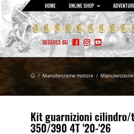
HOME
ONLINE SHOP
ADVENTURE
GOMME - MOUSSE - CAMERE D'ARIA
SCOTTS AMMORTIZZATO
BETA RR 400/450/525 4T '05 
SEGUICI SU
Manutenzione motore
Manutenzione
Kit guarnizioni cilindro
350/390 4T '20-'26