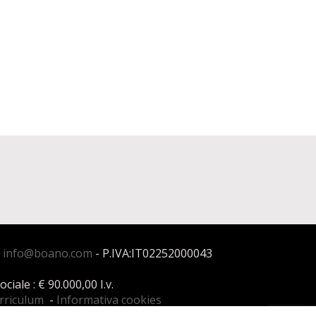
:
info@boano.com
- P.IVA:IT02252000043
ale : € 90.000,00 I.v.
urriculum
-
Informativa cookies