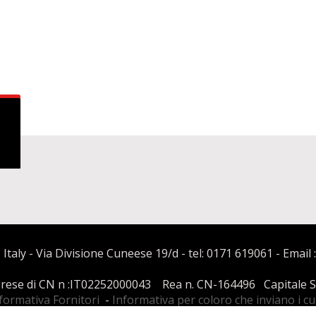
 Italy - Via Divisione Cuneese 19/d - tel: 0171 619061 - Email 
mprese di CN n :IT02252000043 Rea n. CN-164496 Capitale Soci
formativa Fornitori
-
Informativa per coloro che inviano i c
Condizioni di Vendita