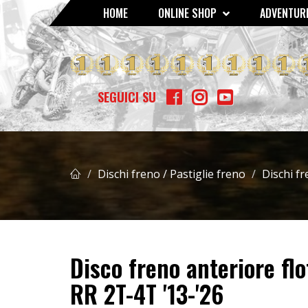
HOME
ONLINE SHOP
ADVENTURE
GOMME - MOUSSE - CAMERE D'ARIA
SCOTTS AMMORTIZZATO
BETA RR 400/450/525 4T '05 
SEGUICI SU
Dischi freno / Pastiglie freno
Dischi fr
Disco freno anteriore f
RR 2T-4T '13-'26