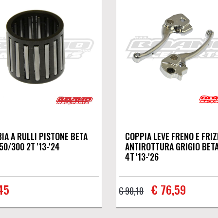
IA A RULLI PISTONE BETA
COPPIA LEVE FRENO E FRIZ
50/300 2T '13-'24
ANTIROTTURA GRIGIO BETA
4T '13-'26
45
€ 76,59
€ 90,10