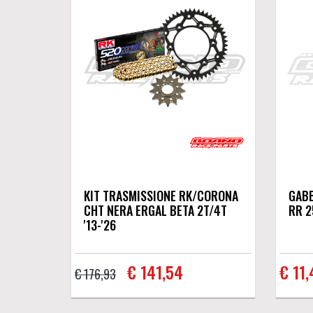
KIT TRASMISSIONE RK/CORONA
GABB
CHT NERA ERGAL BETA 2T/4T
RR 2
'13-'26
€ 141,54
€ 11,
€ 176,93