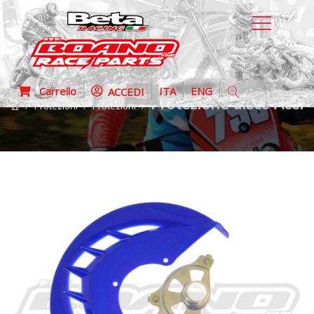
Carrello
ITA
ENG
ACCEDI
Protezione disco Acerb
Protezioni
Protezioni