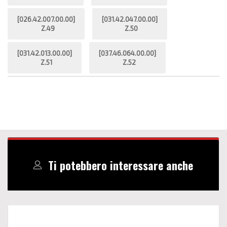
[026.42.007.00.00]
[031.42.047.00.00]
Z.49
Z.50
[031.42.013.00.00]
[037.46.064.00.00]
Z.51
Z.52
Ti potebbero interessare anche