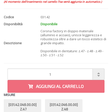
(Al momento dell'inserimento nel carrello l'iva verrà aggiunta in automatico.)
Codice
031.42
Disponibilità
Disponibile
Corona factory in doppio materiale
(alluminio e acciaio), unisce leggerezza e
robustezza oltre a dare un tocco estetico di
Descrizione
grande impatto.
Disponibile in dentature: z.47 - z.48 - z.49 -
z.50 - z.51 - z.52
AGGIUNGI AL CARRELLO
MISURE
[031.42.048.00.00]
[031.42.046.00.00]
Z.47
Z.48