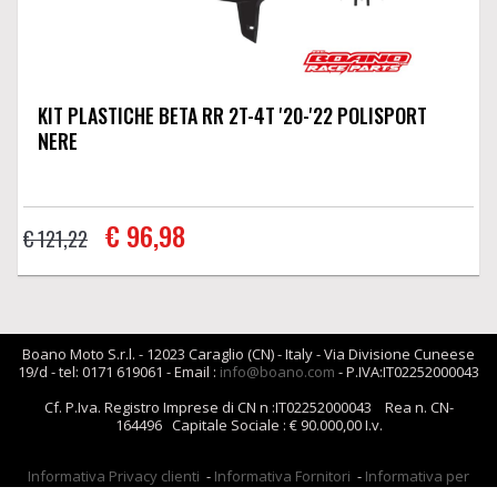
KIT PLASTICHE BETA RR 2T-4T '20-'22 POLISPORT
NERE
€ 96,98
€ 121,22
Boano Moto S.r.l. - 12023 Caraglio (CN) - Italy - Via Divisione Cuneese
19/d - tel: 0171 619061 - Email :
info@boano.com
- P.IVA:IT02252000043
Cf. P.Iva. Registro Imprese di CN n :IT02252000043 Rea n. CN-
164496 Capitale Sociale : € 90.000,00 I.v.
Informativa Privacy clienti
-
Informativa Fornitori
-
Informativa per
coloro che inviano i curriculum
-
Informativa cookies