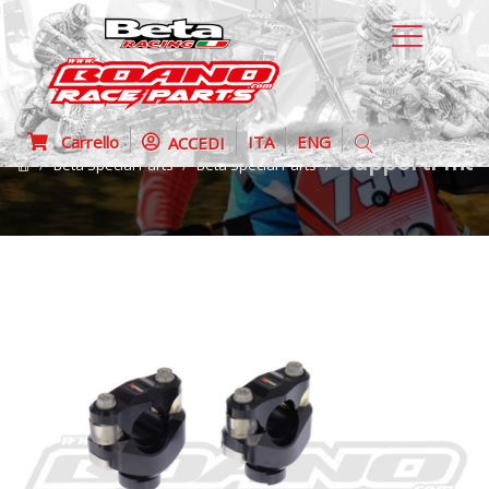
Carrello
ITA
ENG
ACCEDI
Supporti man
Beta Special Parts
Beta Special Parts