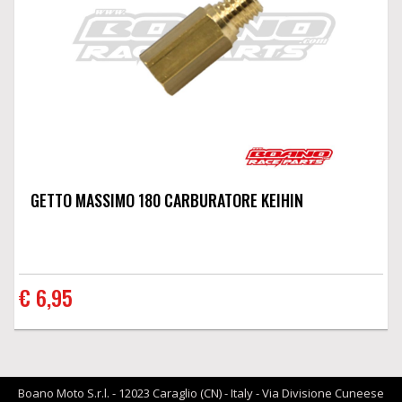
GETTO MASSIMO 180 CARBURATORE KEIHIN
€ 6,95
Boano Moto S.r.l. - 12023 Caraglio (CN) - Italy - Via Divisione Cuneese