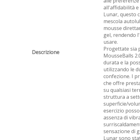
alle preferenze
all'affidabilità
Lunar, questo c
mescola autolub
mousse diretta
gel, rendendo l'
usare.
Progettate sia 
Descrizione
MousseBalls 2.
durata e la poss
utilizzando le d
confezione. I p
che offre presta
su qualsiasi ter
struttura a set
superficie/volu
esercizio posso
assenza di vibra
surriscaldamen
sensazione di g
Lunar sono stat