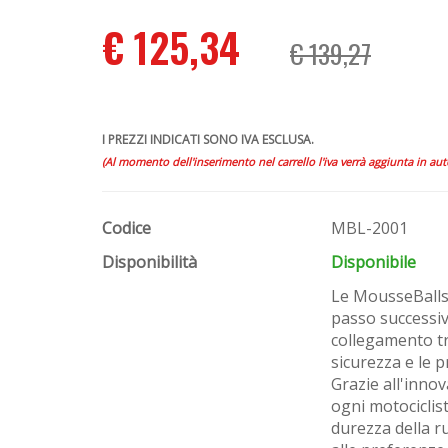
€ 125,34
€ 139,27
I PREZZI INDICATI SONO IVA ESCLUSA.
(Al momento dell'inserimento nel carrello l'iva verrà aggiunta in au
Codice
MBL-2001
Disponibilità
Disponibile
Le MousseBalls
passo successiv
collegamento tra
sicurezza e le 
Grazie all'inno
ogni motocicli
durezza della ru