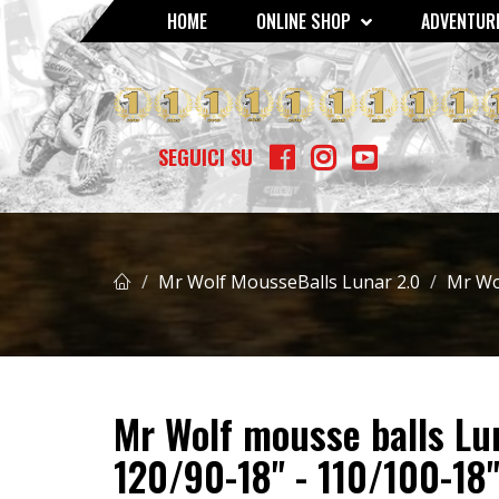
HOME
ONLINE SHOP
ADVENTURE
GOMME - MOUSSE - CAMERE D'ARIA
SCOTTS AMMORTIZZATO
BETA RR 400/450/525 4T '05 
SEGUICI SU
Mr Wolf MousseBalls Lunar 2.0
Mr Wo
Mr Wolf mousse balls Lun
120/90-18'' - 110/100-18''