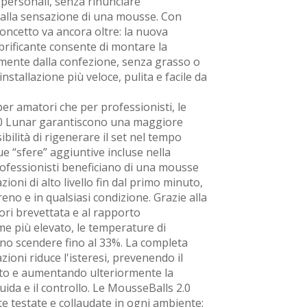
 personali, senza rinunciare
 e alla sensazione di una mousse. Con
oncetto va ancora oltre: la nuova
rificante consente di montare la
mente dalla confezione, senza grasso o
installazione più veloce, pulita e facile da
per amatori che per professionisti, le
0 Lunar garantiscono una maggiore
ibilità di rigenerare il set nel tempo
ue “sfere” aggiuntive incluse nella
rofessionisti beneficiano di una mousse
zioni di alto livello fin dal primo minuto,
reno e in qualsiasi condizione. Grazie alla
tori brevettata e al rapporto
me più elevato, le temperature di
no scendere fino al 33%. La completa
zioni riduce l'isteresi, prevenendo il
to e aumentando ulteriormente la
uida e il controllo. Le MousseBalls 2.0
e testate e collaudate in ogni ambiente: