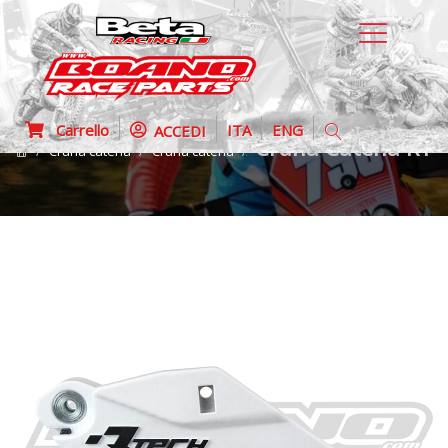
Carrello
ITA
ENG
ACCEDI
Cruna Catena RTEC
Cruna catena
Cruna catena