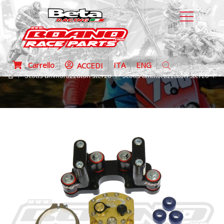
Carrello
ITA
ENG
ACCEDI
Scotts ammortizzatori sterzo
Scotts ammortizzatori sterzo