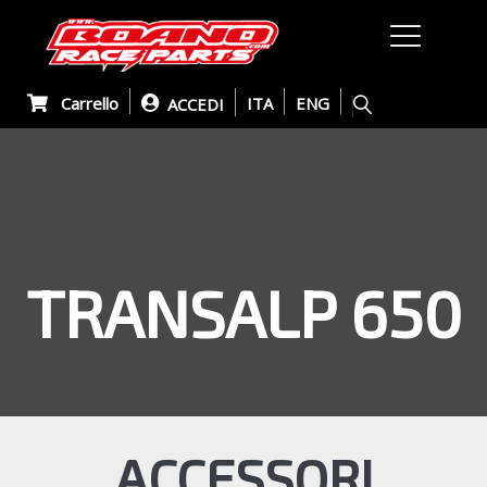
Carrello
ITA
ENG
ACCEDI
TRANSALP 650
ACCESSORI