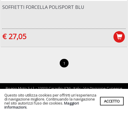
SOFFIETTI FORCELLA POLISPORT BLU
€ 27,05
1
Boano Moto S.r.l. - 12023 Caraglio (CN) - Italy - Via Divisione Cuneese
19/d - tel: 0171 619061 - Email :
info@boano.com
- P.IVA:IT02252000043
Questo sito utilizza cookies per offrirti un'esperienza
di navigazione migliore. Continuando la navigazione
ACCETTO
Cf. P.Iva. Registro Imprese di CN n :IT02252000043 Rea n. CN-
nel sito autorizzi l’uso dei cookies.
Maggiori
164496 Capitale Sociale : € 90.000,00 I.v.
informazioni.
Informativa Privacy clienti
-
Informativa Fornitori
-
Informativa per
coloro che inviano i curriculum
-
Informativa cookies