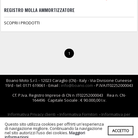
REGISTRO MOLLA AMMORTIZZATORE
SCOPRI I PRODOTTI
1
Boano Moto S.r.l. - 12023 Caraglio (CN) - Italy - Via Divisione Cuneese
19/d - tel: 0171 619061 - Email :
info@boano.com
- P.IVA:IT02252000043
Cf. P.Iva. Registro Imprese di CN n :IT02252000043 Rea n. CN-
164496 Capitale Sociale : € 90.000,00 I.v.
Informativa Privacy clienti
-
Informativa Fornitori
-
Informativa per
coloro che inviano i curriculum
-
Informativa cookies
Questo sito utilizza cookies per offrirti un'esperienza
Condizioni di Vendita
di navigazione migliore. Continuando la navigazione
ACCETTO
nel sito autorizzi l’uso dei cookies.
Maggiori
informazioni.