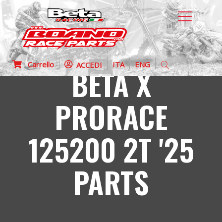
Carrello
ITA
ENG
ACCEDI
BETA X
PRORACE
125200 2T '25
PARTS