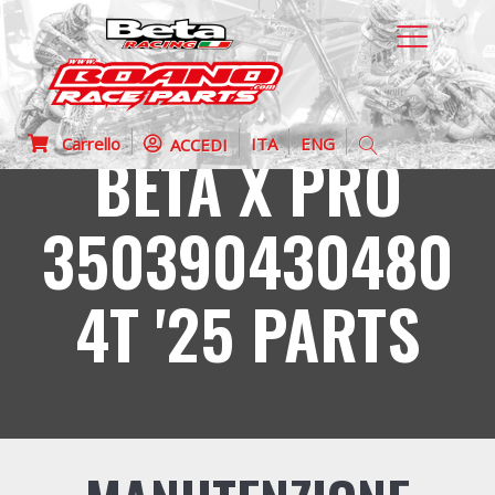
Carrello
ITA
ENG
ACCEDI
BETA X PRO
350390430480
4T '25 PARTS