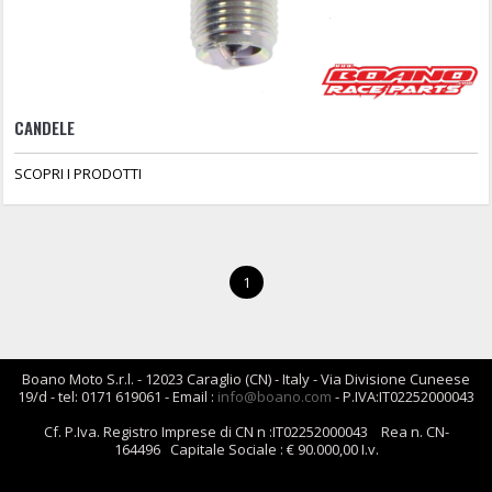
CANDELE
SCOPRI I PRODOTTI
1
Boano Moto S.r.l. - 12023 Caraglio (CN) - Italy - Via Divisione Cuneese
19/d - tel: 0171 619061 - Email :
info@boano.com
- P.IVA:IT02252000043
Cf. P.Iva. Registro Imprese di CN n :IT02252000043 Rea n. CN-
164496 Capitale Sociale : € 90.000,00 I.v.