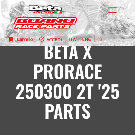
Carrello
ITA
ENG
ACCEDI
BETA X
PRORACE
250300 2T '25
PARTS