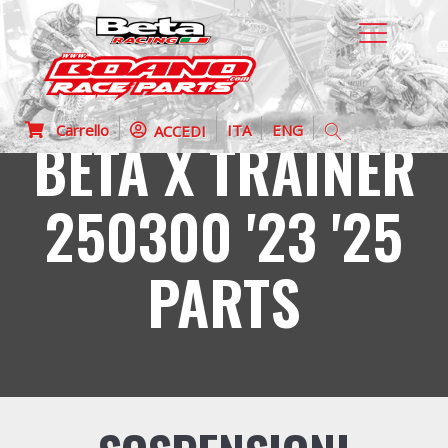
Carrello
ITA
ENG
ACCEDI
BETA X TRAINER
250300 '23 '25
PARTS