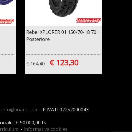
Rebel XPLORER 01 150/70-18 70H
Posteriore
€ 123,30
€ 164,40
:
info@boano.com
- P.IVA:IT02252000043
ale : € 90.000,00 I.v.
urriculum
-
Informativa cookies