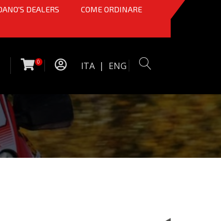
OANO'S DEALERS
COME ORDINARE
0
ITA
|
ENG
7