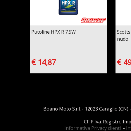
Putoline HPX R 7.5W
Scotts
nudo
€ 14,87
€ 4
Boano Moto S.r.l. - 12023 Caraglio (CN) -
Cf. P.Iva. Registro I
Informativa Privacy clienti
-
In