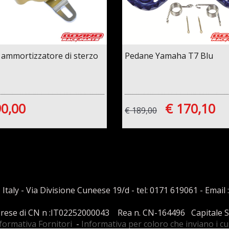
 ammortizzatore di sterzo
Pedane Yamaha T7 Blu
90,00
€ 170,10
€ 189,00
 Italy - Via Divisione Cuneese 19/d - tel: 0171 619061 - Email 
mprese di CN n :IT02252000043 Rea n. CN-164496 Capitale Soci
formativa Fornitori
-
Informativa per coloro che inviano i c