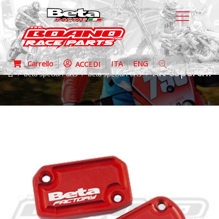
Carrello
ITA
ENG
ACCEDI
Kit coperchi 
Beta Special Parts
Beta Special Parts