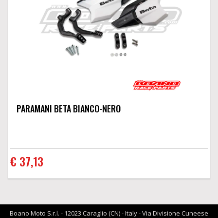
PARAMANI BETA BIANCO-NERO
€ 37,13
Boano Moto S.r.l. - 12023 Caraglio (CN) - Italy - Via Divisione Cuneese