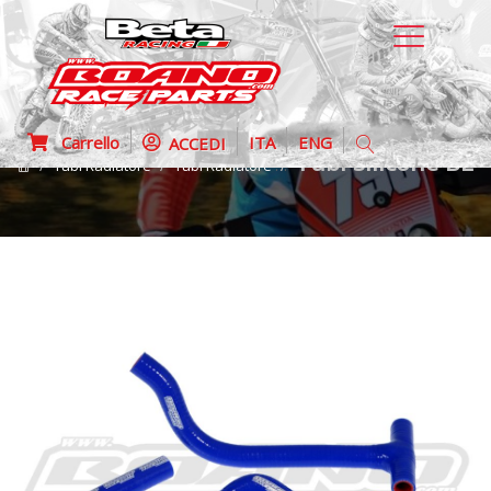
Carrello
ITA
ENG
ACCEDI
Tubi silicone BL
Tubi Radiatore
Tubi Radiatore