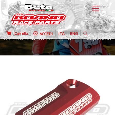
Carrello
ITA
ENG
ACCEDI
Coperchio 
Boano Special Parts
Boano Special Parts