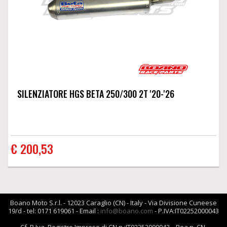
SILENZIATORE HGS BETA 250/300 2T '20-'26
€ 200,53
Boano Moto S.r.l. - 12023 Caraglio (CN) - Italy - Via Divisione Cuneese
19/d - tel: 0171 619061 - Email :
info@boano.com
- P.IVA:IT02252000043