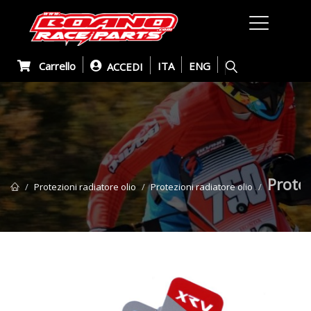
Carrello
ITA
ENG
ACCEDI
Protez
Protezioni radiatore olio
Protezioni radiatore olio