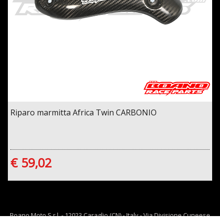
Riparo marmitta Africa Twin CARBONIO
€ 59,02
Boano Moto S.r.l. - 12023 Caraglio (CN) - Italy - Via Divisione Cuneese