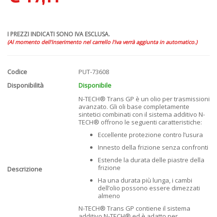
I PREZZI INDICATI SONO IVA ESCLUSA.
(Al momento dell'inserimento nel carrello l'iva verrà aggiunta in automatico.)
Codice
PUT-73608
Disponibilità
Disponibile
N-TECH® Trans GP è un olio per trasmissioni
avanzato. Gli oli base completamente
sintetici combinati con il sistema additivo N-
TECH® offrono le seguenti caratteristiche:
Eccellente protezione contro l’usura
Innesto della frizione senza confronti
Estende la durata delle piastre della
frizione
Descrizione
Ha una durata più lunga, i cambi
dell’olio possono essere dimezzati
almeno
N-TECH® Trans GP contiene il sistema
additivo N-TECH® ed è adatto per