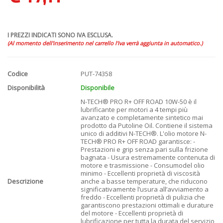
I PREZZI INDICATI SONO IVA ESCLUSA.
(Al momento dell'inserimento nel carrello l'iva verrà aggiunta in automatico.)
Codice
PUT-74358
Disponibilità
Disponibile
N-TECH® PRO R+ OFF ROAD 10W-50 è il
lubrificante per motori a 4 tempi più
avanzato e completamente sintetico mai
prodotto da Putoline Oil. Contiene il sistema
unico di additivi N-TECH®. L'olio motore N-
TECH® PRO R+ OFF ROAD garantisce: -
Prestazioni e grip senza pari sulla frizione
bagnata - Usura estremamente contenuta di
motore e trasmissione - Consumodel olio
minimo - Eccellenti proprietà di viscosità
Descrizione
anche a basse temperature, che riducono
significativamente l’usura all’avviamento a
freddo - Eccellenti proprietà di pulizia che
garantiscono prestazioni ottimali e durature
del motore - Eccellenti proprietà di
lubrificazione per tutta la durata del servizio