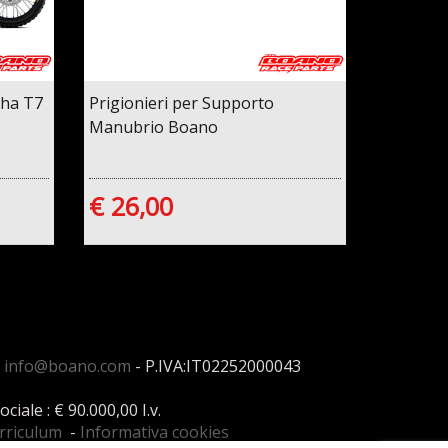
aha T7
Prigionieri per Supporto
Manubrio Boano
€ 26,00
:
info@boano.com
- P.IVA:IT02252000043
ale : € 90.000,00 I.v.
urriculum
-
Informativa cookies