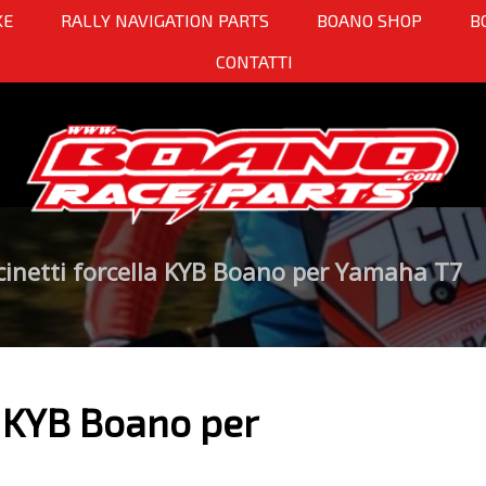
KE
RALLY NAVIGATION PARTS
BOANO SHOP
B
CONTATTI
scinetti forcella KYB Boano per Yamaha T7
la KYB Boano per