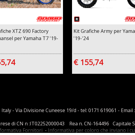
afiche XTZ 690 Factory
Kit Grafiche Army per Yam
ansel per Yamaha T7 '19-
'19-'24
55,74
€ 155,74
 Italy - Via Divisione Cuneese 19/d - tel: 0171 619061 - Email 
mprese di CN n :IT02252000043 Rea n. CN-164496 Capitale Soci
formativa Fornitori
-
Informativa per coloro che inviano i c