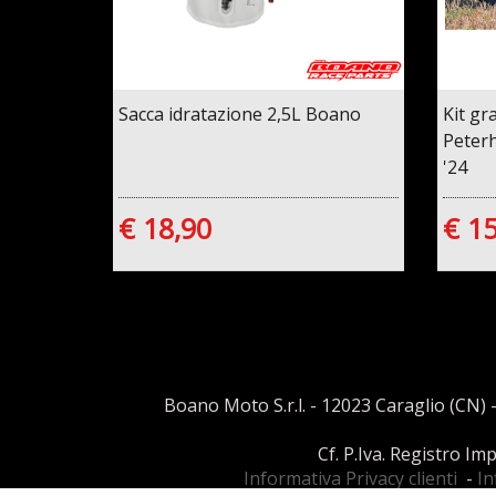
Sacca idratazione 2,5L Boano
Kit gr
Peterh
'24
€ 18,90
€ 1
Boano Moto S.r.l. - 12023 Caraglio (CN) -
Cf. P.Iva. Registro I
Informativa Privacy clienti
-
In