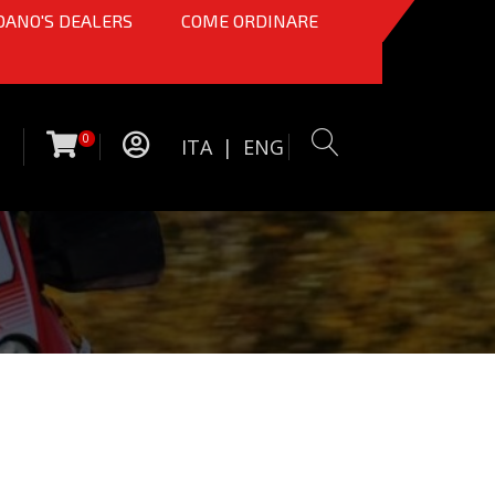
OANO'S DEALERS
COME ORDINARE
0
ITA
|
ENG