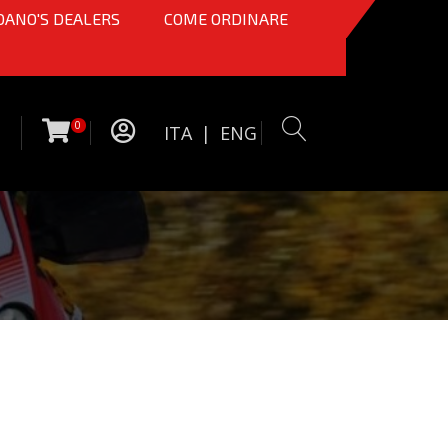
OANO'S DEALERS
COME ORDINARE
0
ITA
|
ENG