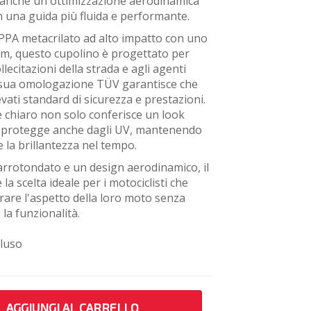
 anche un'ottimizzazione aerodinamica
in una guida più fluida e performante.
PPA metacrilato ad alto impatto con uno
m, questo cupolino è progettato per
llecitazioni della strada e agli agenti
a sua omologazione TÜV garantisce che
levati standard di sicurezza e prestazioni.
è chiaro non solo conferisce un look
 protegge anche dagli UV, mantenendo
 la brillantezza nel tempo.
arrotondato e un design aerodinamico, il
la scelta ideale per i motociclisti che
rare l'aspetto della loro moto senza
a funzionalità.
cluso
AGGIUNGI AL CARRELLO