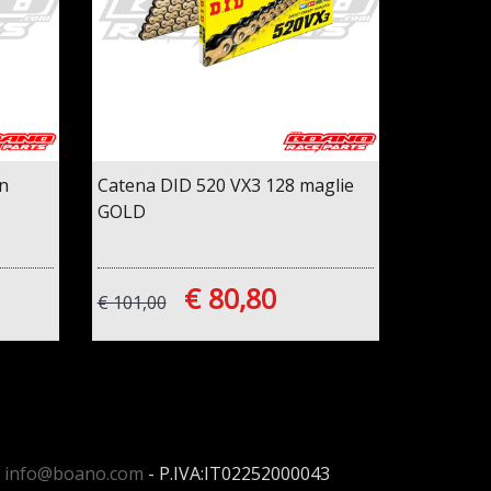
n
Catena DID 520 VX3 128 maglie
GOLD
€ 80,80
€ 101,00
:
info@boano.com
- P.IVA:IT02252000043