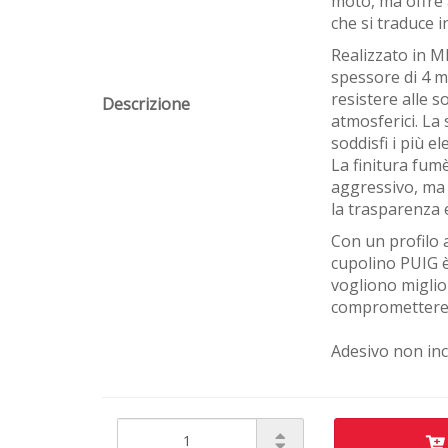
moto, ma offre
che si traduce 
Realizzato in M
spessore di 4 m
resistere alle so
Descrizione
atmosferici. L
soddisfi i più e
La finitura fum
aggressivo, ma
la trasparenza e
Con un profilo 
cupolino PUIG è 
vogliono miglio
compromettere l
Adesivo non in