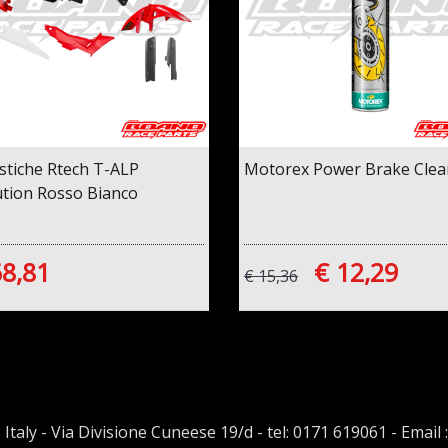
astiche Rtech T-ALP
Motorex Power Brake Clea
ution Rosso Bianco
68,81
€ 12,29
€ 15,36
 Italy - Via Divisione Cuneese 19/d - tel: 0171 619061 - Email 