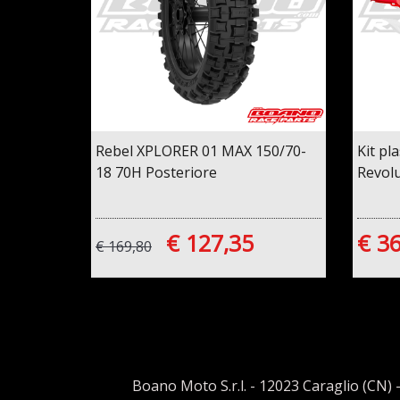
Rebel XPLORER 01 MAX 150/70-
Kit pl
18 70H Posteriore
Revol
€ 127,35
€ 3
€ 169,80
Boano Moto S.r.l. - 12023 Caraglio (CN) -