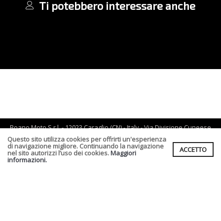
Ti potebbero interessare anche
Boano Moto S.r.l. - 12023 Caraglio (CN) - Italy - Via Divisione Cuneese
19/d - tel: 0171 619061 - Email :
info@boano.com
- P.IVA:IT02252000043
Questo sito utilizza cookies per offrirti un'esperienza
di navigazione migliore. Continuando la navigazione
ACCETTO
Cf. P.Iva. Registro Imprese di CN n :IT02252000043 Rea n. CN-
nel sito autorizzi l’uso dei cookies.
Maggiori
164496 Capitale Sociale : € 90.000,00 I.v.
informazioni.
Informativa Privacy clienti
-
Informativa Fornitori
-
Informativa per
coloro che inviano i curriculum
-
Informativa cookies
Condizioni di vendita
Realizzato da
Leonardo Web
Area Riservata