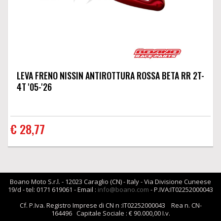
LEVA FRENO NISSIN ANTIROTTURA ROSSA BETA RR 2T-
4T '05-'26
€ 28,77
Boano Moto S.r.l. - 12023 Caraglio (CN) - Italy - Via Divisione Cuneese
19/d - tel: 0171 619061 - Email :
info@boano.com
- P.IVA:IT02252000043
Cf. P.Iva. Registro Imprese di CN n :IT02252000043 Rea n. CN-
164496 Capitale Sociale : € 90.000,00 I.v.