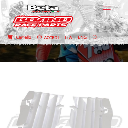
Carrello
ITA
ENG
ACCEDI
Coppia griglie radia
Kit plastiche
Kit plastiche