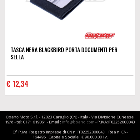
TASCA NERA BLACKBIRD PORTA DOCUMENTI PER
SELLA
€ 12,34
Boano Moto S.r.l. - 12023 Caraglio (CN) - Italy - Via Divisione Cuneese
19/d - tel: 0171 619061 - Email :
info@boano.com
- P.IVA:IT02252000043
Cf. P.Iva. Registro Imprese di CN n :IT02252000043 Rea n. CN-
164496 Capitale Sociale : € 90.000,00 I.v.