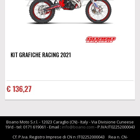
KIT GRAFICHE RACING 2021
€ 136,27
Boano Moto S.r.l. - 12023 Caraglio (CN) - Italy - Via Divisione Cuneese
19/d - tel: 0171 619061 - Email :
info@boano.com
- P.IVA:IT02252000043
Cf. P.Iva. Registro Imprese di CN n :IT02252000043 Rea n. CN-