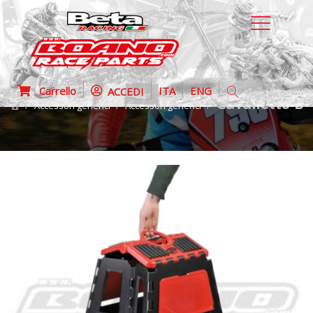
Carrello
ITA
ENG
ACCEDI
Cavalletto B
Accessori generici
Accessori generici