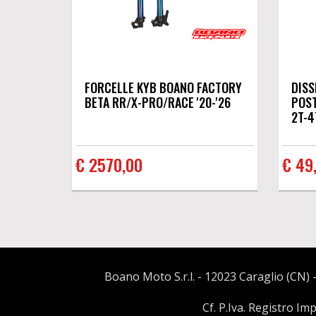
FORCELLE KYB BOANO FACTORY
DISS
BETA RR/X-PRO/RACE '20-'26
POST
2T-4T
€ 2570,00
€ 49
Boano Moto S.r.l. - 12023 Caraglio (CN) -
Cf. P.Iva. Registro I