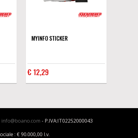
MYINFO STICKER
€ 12,29
:
info@boano.com
- P.IVA:IT02252000043
ale : € 90.000,00 I.v.