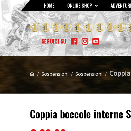
HOME
ONLINE SHOP
ADVENTURE
GOMME - MOUSSE - CAMERE D'ARIA
SCOTTS AMMORTIZZATO
BETA RR 400/450/525 4T '05 
SEGUICI SU
Coppia
Sospensioni
Sospensioni
Coppia boccole interne 