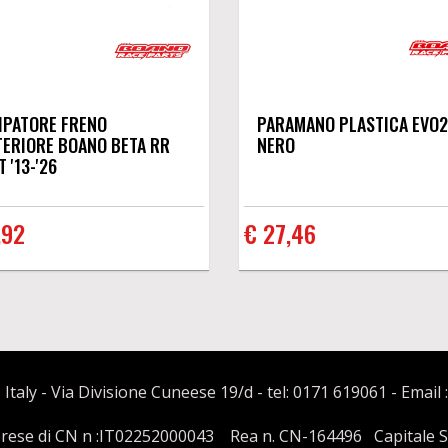
IPATORE FRENO
PARAMANO PLASTICA EVO2
ERIORE BOANO BETA RR
NERO
 '13-'26
,92
€ 27,46
 Italy - Via Divisione Cuneese 19/d - tel: 0171 619061 - Email 
mprese di CN n :IT02252000043 Rea n. CN-164496 Capitale Soci