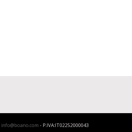
:
info@boano.com
- P.IVA:IT02252000043