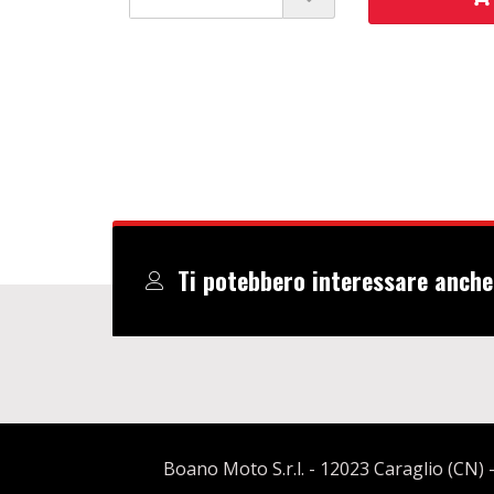
Ti potebbero interessare anche
Boano Moto S.r.l. - 12023 Caraglio (CN) -