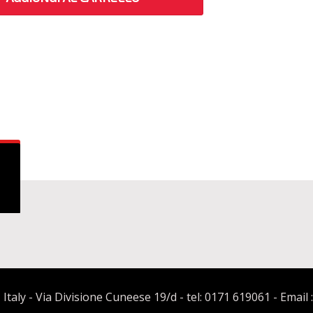
 Italy - Via Divisione Cuneese 19/d - tel: 0171 619061 - Email 