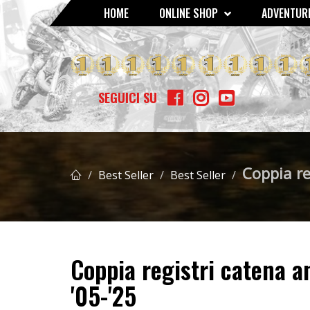
HOME
ONLINE SHOP
ADVENTURE
GOMME - MOUSSE - CAMERE D'ARIA
SCOTTS AMMORTIZZATO
BETA RR 400/450/525 4T '05 
SEGUICI SU
Coppia re
Best Seller
Best Seller
Coppia registri catena a
'05-'25