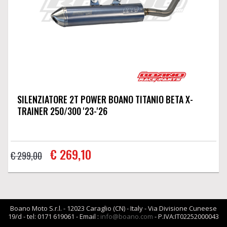
SILENZIATORE 2T POWER BOANO TITANIO BETA X-
TRAINER 250/300 '23-'26
€ 269,10
€ 299,00
Boano Moto S.r.l. - 12023 Caraglio (CN) - Italy - Via Divisione Cuneese
19/d - tel: 0171 619061 - Email :
info@boano.com
- P.IVA:IT02252000043