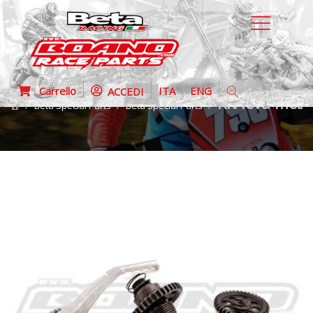
Carrello
ITA
ENG
ACCEDI
Kit leva mess
Beta Special Parts
Beta Special Parts