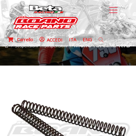
Carrello
ITA
ENG
ACCEDI
Molle forcella KYB K
Sospensioni
Sospensioni