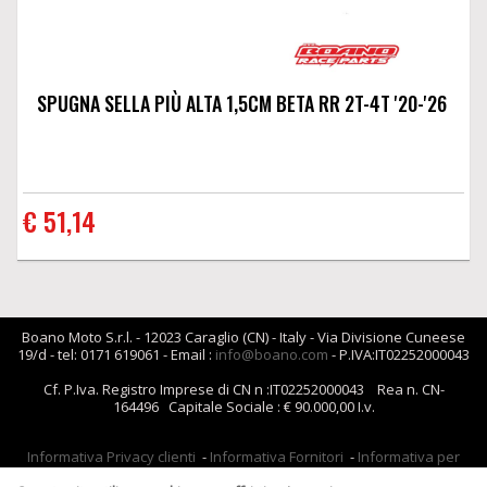
SPUGNA SELLA PIÙ ALTA 1,5CM BETA RR 2T-4T '20-'26
€ 51,14
Boano Moto S.r.l. - 12023 Caraglio (CN) - Italy - Via Divisione Cuneese
19/d - tel: 0171 619061 - Email :
info@boano.com
- P.IVA:IT02252000043
Cf. P.Iva. Registro Imprese di CN n :IT02252000043 Rea n. CN-
164496 Capitale Sociale : € 90.000,00 I.v.
Informativa Privacy clienti
-
Informativa Fornitori
-
Informativa per
coloro che inviano i curriculum
-
Informativa cookies