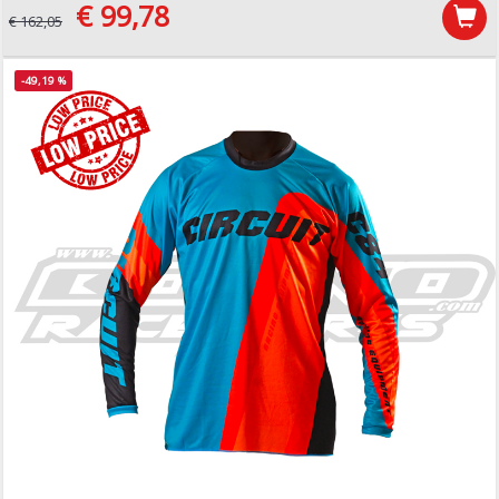
€ 99,78
€ 162,05
-49,19 %