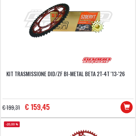
KIT TRASMISSIONE DID/ZF BI-METAL BETA 2T-4T '13-'26
€ 159,45
€ 199,31
-20,00 %