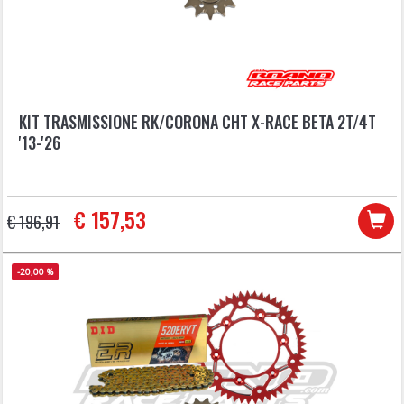
KIT TRASMISSIONE RK/CORONA CHT X-RACE BETA 2T/4T
'13-'26
€ 157,53
€ 196,91
-20,00 %