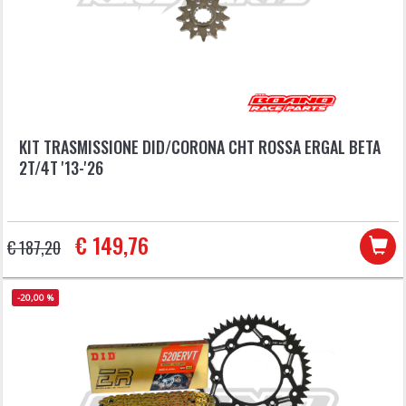
KIT TRASMISSIONE DID/CORONA CHT ROSSA ERGAL BETA
2T/4T '13-'26
€ 149,76
€ 187,20
-20,00 %