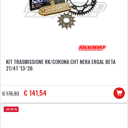
KIT TRASMISSIONE RK/CORONA CHT NERA ERGAL BETA
2T/4T '13-'26
€ 141,54
€ 176,93
-20,00 %