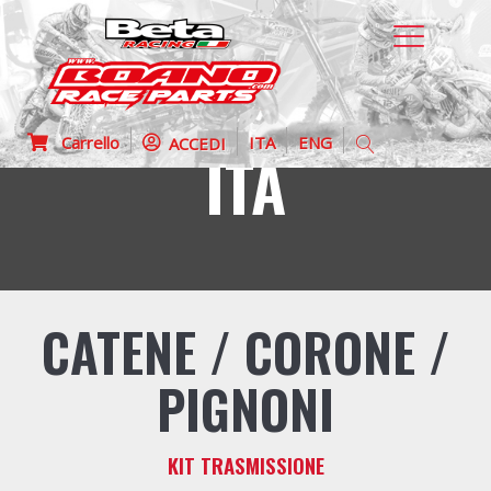
Carrello
ITA
ENG
ACCEDI
ITA
CATENE / CORONE /
PIGNONI
KIT TRASMISSIONE