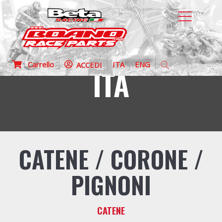
Carrello
ITA
ENG
ACCEDI
ITA
CATENE / CORONE /
PIGNONI
CATENE