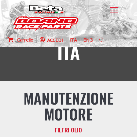
Carrello
ITA
ENG
ACCEDI
ITA
MANUTENZIONE
MOTORE
FILTRI OLIO